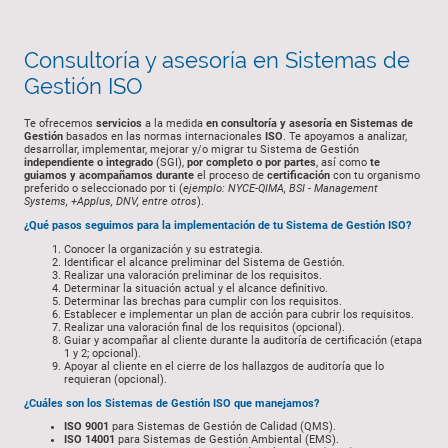
Consultoría y asesoría en Sistemas de
Gestión ISO
Te ofrecemos
servicios
a la medida
en consultoría y asesoría en Sistemas de
Gestión
basados en las normas internacionales
ISO
. Te apoyamos a analizar,
desarrollar, implementar, mejorar y/o migrar tu Sistema de Gestión
independiente o integrado
(SGI),
por completo o por partes
, así como
te
guiamos y acompañamos durante
el proceso de
certificación
con tu organismo
preferido o seleccionado por ti (
ejemplo: NYCE-QIMA, BSI - Management
Systems, +Applus, DNV, entre otros
).
¿Qué pasos seguimos para la implementación de tu Sistema de Gestión ISO?
Conocer la organización y su estrategia.
Identificar el alcance preliminar del Sistema de Gestión.
Realizar una valoración preliminar de los requisitos.
Determinar la situación actual y el alcance definitivo.
Determinar las brechas para cumplir con los requisitos.
Establecer e implementar un plan de acción para cubrir los requisitos.
Realizar una valoración final de los requisitos (opcional).
Guiar y acompañar al cliente durante la auditoría de certificación (etapa
1 y 2; opcional).
Apoyar al cliente en el cierre de los hallazgos de auditoría que lo
requieran (opcional).
¿Cuáles son los Sistemas de Gestión ISO que manejamos?
ISO 9001
para Sistemas de Gestión de Calidad (QMS).
ISO 14001
para Sistemas de Gestión Ambiental (EMS).