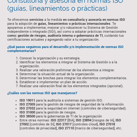
Consultoría y asesoría en normas ISO
(guías, lineamientos o prácticas)
Te ofrecemos
servicios
a la medida
en consultoría y asesoría en normas ISO
para la adopción de
guías, lineamientos o prácticas internacionales
. Te
apoyamos a implementar, mejorar y/o robustecer tu Sistema de Gestión
independiente o integrado (SGI), así como a adoptar prácticas internacionales
como: gestión de riesgos, auditoría interna o gobernanza de TI
, cuidando tus
certificaciones actuales y agregando valor a tu organización.
¿Qué pasos seguimos para el desarrollo y/o implementación de normas ISO
complementarias?
Conocer la organización y su estrategia.
Identificar los elementos a integrar al Sistema de Gestión o a la
organización.
Realizar una valoración preliminar de los elementos a integrar.
Determinar la situación actual de la organización.
Determinar las brechas para integrar los elementos complementarios.
Establecer e implementar un plan de acción.
Realizar una valoración final de los elementos integrados (opcional).
¿Cuáles son las normas ISO que manejamos?
ISO 19011
para la auditoría a sistemas de gestión ISO.
ISO 27005
para la gestión de riesgos de seguridad de la información.
ISO 27032
para la seguridad en internet (controles de ciberseguridad).
ISO 31000
para la gestión de riesgos.
ISO 38500
para la gobernanza de TI de la organización
Entre otras normas:
ISO 22317
[BIA],
ISO 23894
[riesgos de IA],
ISO
27002
[controles de SI],
ISO 27017
[controles cloud],
ISO 27018
[controles de privacidad],
ISO 27110
[marco de ciberseguridad], etc.