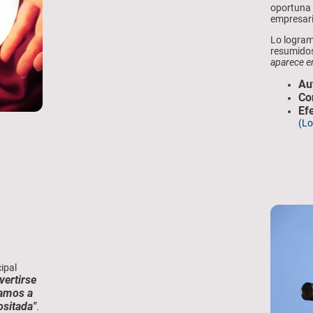
oportuna 
empresari
Lo logram
resumidos
aparece en
Au
Co
Efe
(Lo
ipal
ivertirse
iamos a
ositada"
.