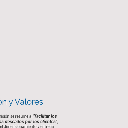
Artículo del mes
Contacto
ón y Valores
"facilitar los
isión se resume a:
os deseados por los clientes"
,
el dimensionamiento y entrega