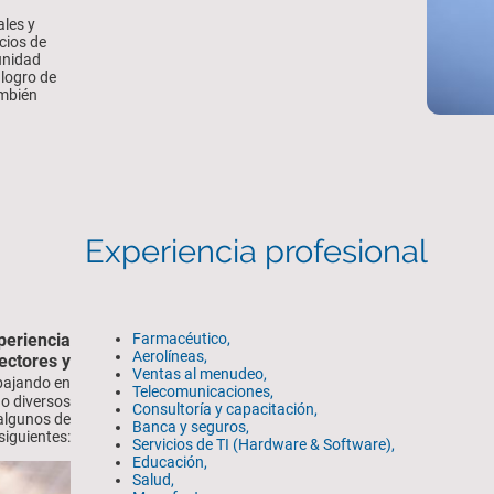
ales y
cios de
unidad
 logro de
ambién
Experiencia profesional
periencia
Farmacéutico,
Aerolíneas,
ectores y
Ventas al menudeo,
abajando en
Telecomunicaciones,
do diversos
Consultoría y capacitación,
 algunos de
Banca y seguros,
 siguientes:
Servicios de TI (Hardware & Software),
Educación,
Salud,