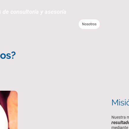
s de consultoría y asesoría
Inicio
Nosotros
Servicios
os?
Misi
Nuestra m
resultad
mediante 