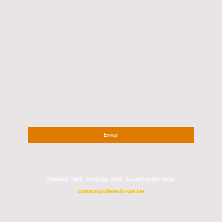
Estoy de acuerdo en que estos datos se almacenen y
procesen con el fin de establecer contacto. Soy consciente
de que puedo revocar mi consentimiento en cualquier
momento.
*
* Indica los campos obligatorios
Enviar
DieresiS - SPE. Creación: 2022. Actualización: 2026.
contacto@dieresis-spe.net