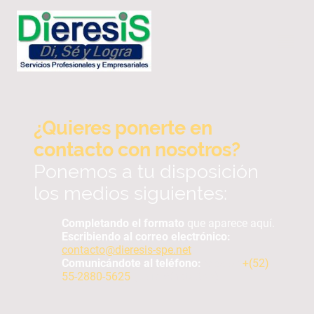
¿Quieres ponerte en
contacto con nosotros?
Ponemos a tu disposición
los
medios siguientes:
Completando el formato
que aparece aquí.
Escribiendo al correo electrónico:
contacto@dieresis-spe.net
Comunicándote al teléfono:
México
+(52)
55-2880-5625
(o vía WhatsApp)